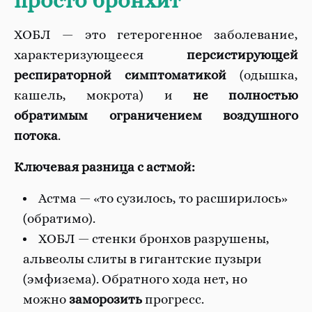
просто бронхит
ХОБЛ — это гетерогенное заболевание,
характеризующееся
персистирующей
респираторной симптоматикой
(одышка,
кашель, мокрота) и
не полностью
обратимым ограничением воздушного
потока
.
Ключевая разница с астмой:
Астма — «то сузилось, то расширилось»
(обратимо).
ХОБЛ — стенки бронхов разрушены,
альвеолы слиты в гигантские пузыри
(эмфизема). Обратного хода нет, но
можно
заморозить
прогресс.