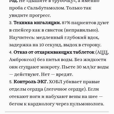
год.
Не «дышите в трубочку», а именно
проба с Сальбутамолом. Только так
увидите прогресс.
Техника ингаляции.
87% пациентов дуют
в спейсер как в свисток (неправильно).
Научитесь: медленный глубокий вдох,
задержка на 10 секунд, выдох в сторону.
Отказ от отхаркивающих таблеток
(АЦЦ,
Амброксол) без питья воды. Без жидкости
они сгущают мокроту. Пьете 30 мл/кг воды
— действуют. Нет — вредят.
Контроль ЭКГ.
ХОБЛ убивает правые
отделы сердца (легочное сердце). Если
отекают ноги и набухают вены на шее —
бегом к кардиологу через пульмонолога.